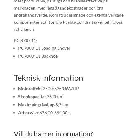
mest produktiva, pålitliga och bränsleeffektiva på
marknaden, med låga ägandekostnader och bra
andrahandsvärde. Komatsudesignade och egentillverkade
komponenter står för bra kvalité och driftsäker teknologi,
i alla lägen.
PC7000-11:
PC7000-11 Loading Shovel
PC7000-11 Backhoe
Teknisk information
Motoreffekt
2500/3350 kW/HP
Skopkapacitet
36,00 m³
Maximalt grävdjup
8,34 m
Arbetsvikt
676,00-694,00 t.
Vill du ha mer information?