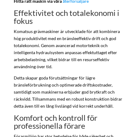
Hitta rätt maskin via våra
återförsäljare
Effektivitet och totalekonomi i
fokus
Komatsus grävmaskiner är utvecklade för att kombinera
hög produktivitet med en bränsleeffektiv drift och god
totalekonomi. Genom avancerad motorteknik och
intelligenta hydraulsystem anpassas effektuttaget efter
arbetsbelastning, vilket bidrar till en resurseffektiv
användning över tid.
Detta skapar goda förutsättningar för lägre
bränsleförbrukning och optimerade driftskostnader,
samtidigt som maskinerna erbjuder god brytkraft och
räckvidd. Tillsammans med en robust konstruktion bidrar
detta även till en lång livslängd vid korrekt underhåll.
Komfort och kontroll för
professionella förare
Förarmiljön har stor betydelse för både säkerhet och