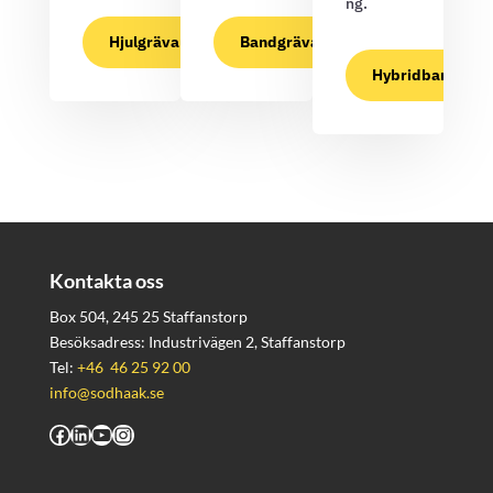
ng.
Hjulgrävare
Bandgrävare
Hybridbandgräv
Kontakta oss
Box 504, 245 25 Staffanstorp
Besöksadress: Industrivägen 2, Staffanstorp
Tel:
+46 46 25 92 00
info@sodhaak.se
Facebook
LinkedIn
YouTube
Instagram