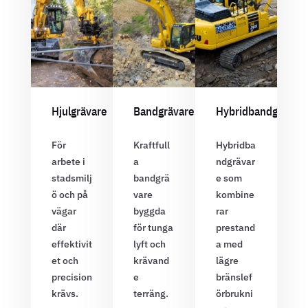
Hjulgrävare
Bandgrävare
Hybridbandgrävar
För
Kraftfull
Hybridba
arbete i
a
ndgrävar
stadsmilj
bandgrä
e som
ö och på
vare
kombine
vägar
byggda
rar
där
för tunga
prestand
effektivit
lyft och
a med
et och
krävand
lägre
precision
e
bränslef
krävs.
terräng.
örbrukni