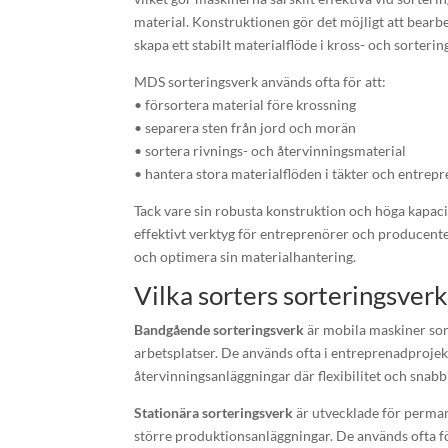
material. Konstruktionen gör det möjligt att bearb
skapa ett stabilt materialflöde i kross- och sorteri
MDS sorteringsverk används ofta för att:
• försortera material före krossning
• separera sten från jord och morän
• sortera rivnings- och återvinningsmaterial
• hantera stora materialflöden i täkter och entrep
Tack vare sin robusta konstruktion och höga kapaci
effektivt verktyg för entreprenörer och producent
och optimera sin materialhantering.
Vilka sorters sorteringsve
Bandgående sorteringsverk
är mobila maskiner som
arbetsplatser. De används ofta i entreprenadprojek
återvinningsanläggningar där flexibilitet och snabb 
Stationära sorteringsverk
är utvecklade för permane
större produktionsanläggningar. De används ofta f