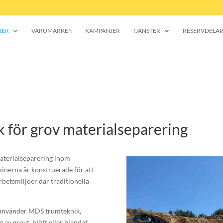
NER
VARUMÄRKEN
KAMPANJER
TJÄNSTER
RESERVDELA
k för grov materialseparering
materialseparering inom
inerna är konstruerade för att
betsmiljöer där traditionella
r använder MDS trumteknik,
g av grovt, blött eller blandat