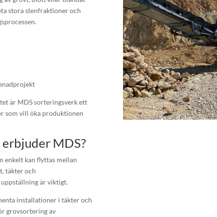
eta stora stenfraktioner och
ngsprocessen.
renadprojekt
tet är MDS sorteringsverk ett
er som vill öka produktionen
rk erbjuder MDS?
 enkelt kan flyttas mellan
t, täkter och
uppställning är viktigt.
nta installationer i täkter och
ör grovsortering av