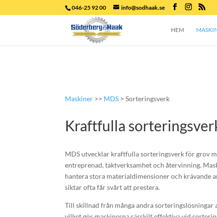
046-25 92 00
info@sodhaak.se
HEM
MASKI
Maskiner
>>
MDS
> Sorteringsverk
Kraftfulla sorteringsver
MDS utvecklar kraftfulla sorteringsverk för grov 
entreprenad, täktverksamhet och återvinning. Mask
hantera stora materialdimensioner och krävande ar
siktar ofta får svårt att prestera.
Till skillnad från många andra sorteringslösninga
vilket gör maskinerna särskilt effektiva vid sorterin