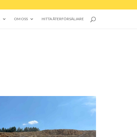
R
OM OSS
HITTA ÅTERFÖRSÄLJARE