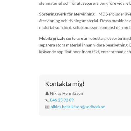
stenmaterial och för att separera berg före vidare 
Sorteringsverk för återvinning
– MDS erbjuder äve
återvinning och rivningsmaterial. Dessa maskiner 
material som jord, schaktmassor, kompost och meta
Mobila grizzly sorterare
är robusta grovsorterings
separera stora material innan vidare bearbetning. D
krävande applikationer inom täkt, entreprenad och
Kontakta mig!
👤 Niklas Henriksson
📞
046 25 92 09
✉️
niklas.henriksson@sodhaak.se