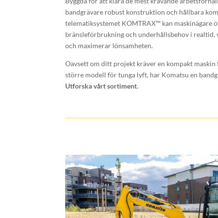
Byggda för att klara de mest krävande arbetsförhå
bandgrävare robust konstruktion och hållbara kom
telematiksystemet KOMTRAX™ kan maskinägare öv
bränsleförbrukning och underhållsbehov i realtid, v
och maximerar lönsamheten.
Oavsett om ditt projekt kräver en kompakt maskin 
större modell för tunga lyft, har Komatsu en band
Utforska vårt sortiment.