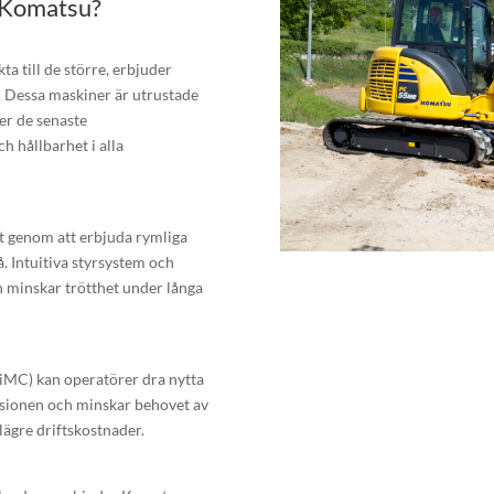
n Komatsu?
 till de större, erbjuder
t. Dessa maskiner är utrustade
er de senaste
ch hållbarhet i alla
t genom att erbjuda rymliga
. Intuitiva styrsystem och
h minskar trötthet under långa
iMC) kan operatörer dra nytta
isionen och minskar behovet av
 lägre driftskostnader.