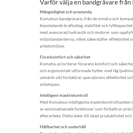
Varför välja en bandgrävare frå
Mångsidighet och prestanda
Komatsus bandgrävare, från de mindra och kompakta
klassledande kraftuttag, stabilitet och lyftkapacite
med avancerad hydraulik och motorer som uppfyll
miljöstandarderna, vilket säkerställer effektivitet o
arbetsmiljöer.
Förarkomfort och säkerhet
Komatsu prioriterar förarens komfort och säkerhe
och ergonomiskt utformade hytter med låg ljudnivå
utmärkt sikt förbättrar operatörens effektivitet oc
arbetspass.
Intelligent maskinkontroll
Med Komatsus intelligenta maskinkontrollsystem (
av automatiserade funktioner som förbättrar prec
efterarbete. Detta leder till ökad produktivitet och
Hållbarhet och underhåll