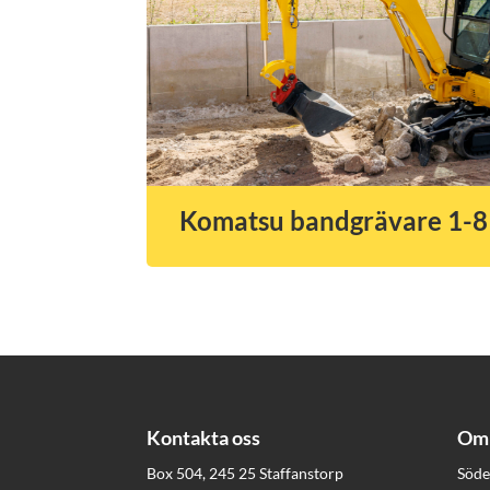
Komatsu bandgrävare 1-8
Kontakta oss
Om 
Box 504, 245 25 Staffanstorp
Söde