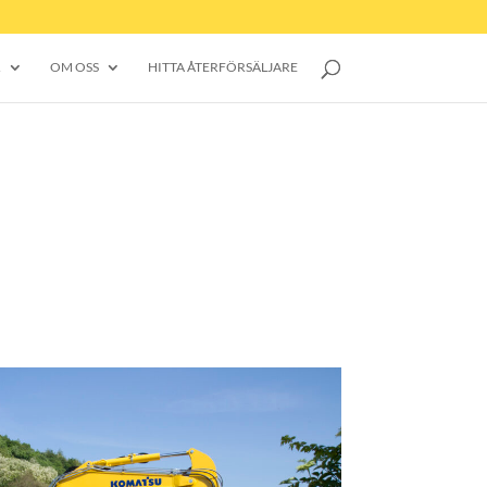
R
OM OSS
HITTA ÅTERFÖRSÄLJARE