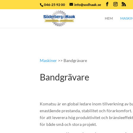
046-25 92 00
info@sodhaak.se
HEM
MASKI
Maskiner
>> Bandgrävare
Bandgrävare
Komatsu är en global ledare inom tillverkning av b
enastående prestanda, stabilitet och förarkomfort
för att leverera hög produktivitet och bränsleeffekt
för både små och stora projekt.