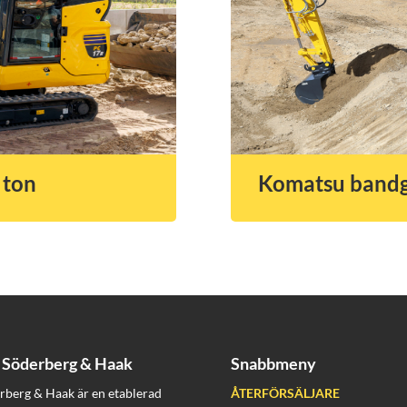
 ton
Komatsu bandg
Söderberg & Haak
Snabbmeny
rberg & Haak är en etablerad
ÅTERFÖRSÄLJARE