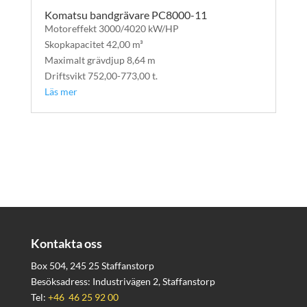
Komatsu bandgrävare PC8000-11
Motoreffekt 3000/4020 kW/HP
Skopkapacitet 42,00 m³
Maximalt grävdjup 8,64 m
Driftsvikt 752,00-773,00 t.
Läs mer
Kontakta oss
Box 504, 245 25 Staffanstorp
Besöksadress: Industrivägen 2, Staffanstorp
Tel:
+46 46 25 92 00