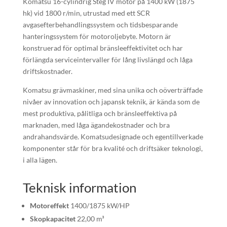
Komatsu 16-cylindrig Steg IV motor på 1400 kW (1875
hk) vid 1800 r/min, utrustad med ett SCR
avgasefterbehandlingssystem och tidsbesparande
hanteringssystem för motoroljebyte. Motorn är
konstruerad för optimal bränsleeffektivitet och har
förlängda serviceintervaller för lång livslängd och låga
driftskostnader.
Komatsu grävmaskiner, med sina unika och oöverträffade
nivåer av innovation och japansk teknik, är kända som de
mest produktiva, pålitliga och bränsleeffektiva på
marknaden, med låga ägandekostnader och bra
andrahandsvärde. Komatsudesignade och egentillverkade
komponenter står för bra kvalité och driftsäker teknologi,
i alla lägen.
Teknisk information
Motoreffekt
1400/1875 kW/HP
Skopkapacitet
22,00 m³