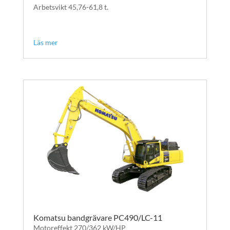
Arbetsvikt 45,76-61,8 t.
text
text
Läs mer
Komatsu bandgrävare PC490/LC-11
Motoreffekt 270/362 kW/HP