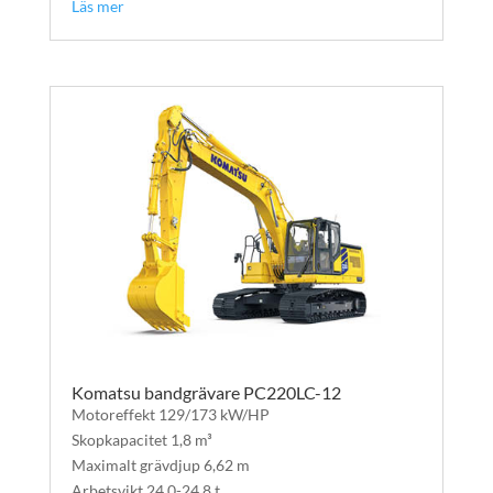
Läs mer
Komatsu bandgrävare PC220LC-12
Motoreffekt 129/173 kW/HP
Skopkapacitet 1,8 m³
Maximalt grävdjup 6,62 m
Arbetsvikt 24,0-24,8 t