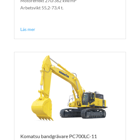
Motoreffekt 270/362 kW/HP
Arbetsvikt 55,2-73,4 t.
text
text
Läs mer
Komatsu bandgrävare PC700LC-11