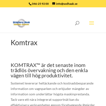
046-25 92 00
info@sodhaak.se
Komtrax
KOMTRAX™ är det senaste inom
trådlös övervakning och den enkla
vägen till hög produktivitet.
Systemet levererar heltäckande och kostnadsbesparande
information om vagnparken och erbjuder mängder av
information som underlättar högsta maskinprestanda.
Tack vare ett nära integrerat supportnät kan du
effektivisera verksamheten genom förebyggande åtgärder.