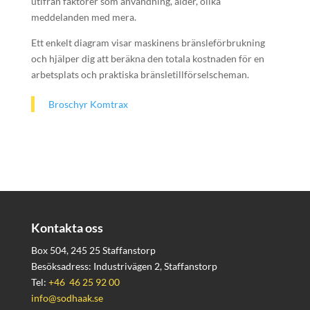
utifrån faktorer som användning, ålder, olika
meddelanden med mera.
Ett enkelt diagram visar maskinens bränsleförbrukning
och hjälper dig att beräkna den totala kostnaden för en
arbetsplats och praktiska bränsletillförselscheman.
Broschyr Komtrax
Kontakta oss
Box 504, 245 25 Staffanstorp
Besöksadress: Industrivägen 2, Staffanstorp
Tel:
+46 46 25 92 00
info@sodhaak.se