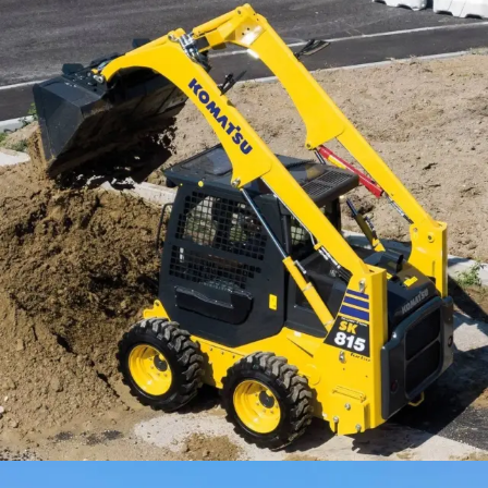
Komatsu lanserar nya HM460-6 –
nästa generations dumper
Komatsu tar nästa steg inom tunga dumprar
med lanseringen av helt nya HM460-6. En
maskin byggd för att leverera mer kraft, högre
effektivitet och lägre driftskostnad.
LÄS MER