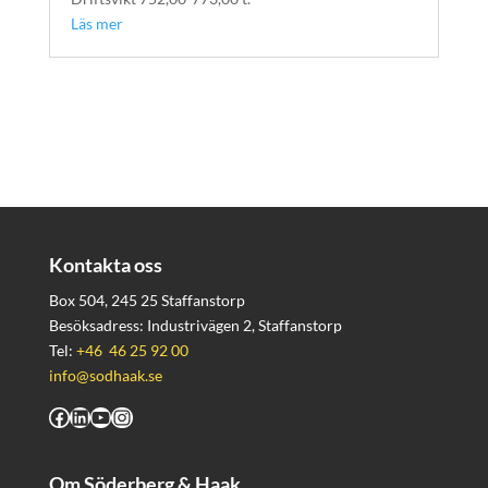
Läs mer
Kontakta oss
Box 504, 245 25 Staffanstorp
Besöksadress: Industrivägen 2, Staffanstorp
Tel:
+46 46 25 92 00
info@sodhaak.se
Facebook
LinkedIn
YouTube
Instagram
Om Söderberg & Haak