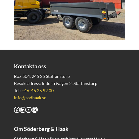
Kontakta oss
Box 504, 245 25 Staffanstorp
Besöksadress: Industrivägen 2, Staffanstorp
Tel:
+46 46 25 92 00
info@sodhaak.se
Facebook
LinkedIn
YouTube
Instagram
Om Söderberg & Haak
Söderberg & Haak är en etablerad leverantör av