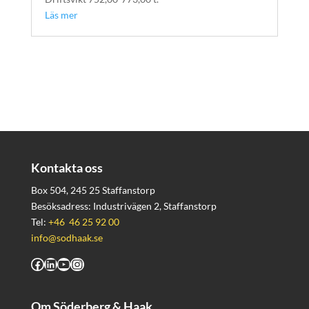
Läs mer
Kontakta oss
Box 504, 245 25 Staffanstorp
Besöksadress: Industrivägen 2, Staffanstorp
Tel:
+46 46 25 92 00
info@sodhaak.se
Facebook
LinkedIn
YouTube
Instagram
Om Söderberg & Haak