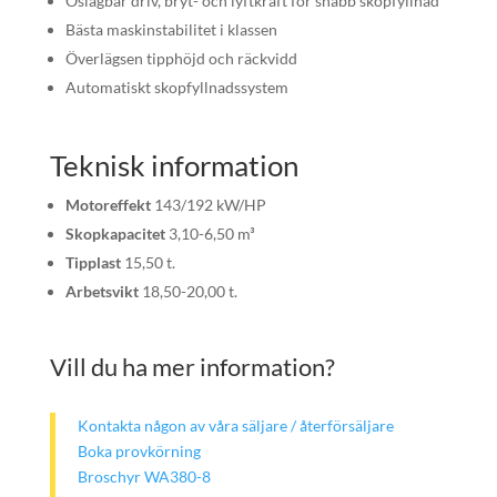
Oslagbar driv, bryt- och lyftkraft för snabb skopfyllnad
Bästa maskinstabilitet i klassen
Överlägsen tipphöjd och räckvidd
Automatiskt skopfyllnadssystem
Teknisk information
Motoreffekt
143/192 kW/HP
Skopkapacitet
3,10-6,50 m³
Tipplast
15,50 t.
Arbetsvikt
18,50-20,00 t.
Vill du ha mer information?
Kontakta någon av våra säljare / återförsäljare
Boka provkörning
Broschyr WA380-8