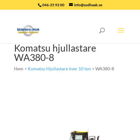
046-25 92 00
info@sodhaak.se
Komatsu hjullastare
WA380-8
Hem >
Komatsu Hjullastare över 10 ton
> WA380-8