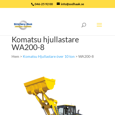
046-25 92 00
info@sodhaak.se
Komatsu hjullastare
WA200-8
Hem >
Komatsu Hjullastare över 10 ton
> WA200-8