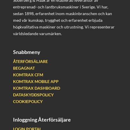
Söderberg & Haak är en etablerad leverantör av
entreprenad- och lantbruksmaskiner i Sverige. Vi har,
sedan 1898, erfarenhet inom maskinbranschen och kan
med vår kunskap, trygghet och erfarenhet erbjuda
högkvalitativa maskiner och utrustning. Vi representerar
världsledande varumärken.
Snabbmeny
ÅTERFÖRSÄLJARE
BEGAGNAT
KOMTRAX CFM
KOMTRAX MOBILE APP
KOMTRAX DASHBOARD
DATASKYDDSPOLICY
COOKIEPOLICY
Inloggning Återförsäljare
LOGIN PORTAL