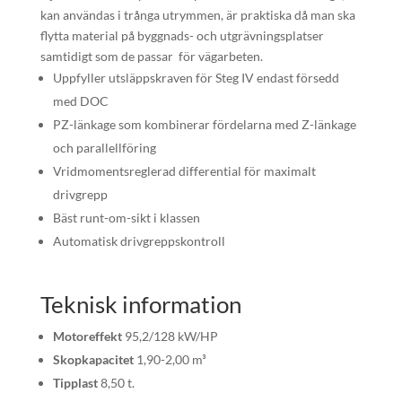
kan användas i trånga utrymmen, är praktiska då man ska
flytta material på byggnads- och utgrävningsplatser
samtidigt som de passar för vägarbeten.
Uppfyller utsläppskraven för Steg IV endast försedd
med DOC
PZ-länkage som kombinerar fördelarna med Z-länkage
och parallellföring
Vridmomentsreglerad differential för maximalt
drivgrepp
Bäst runt-om-sikt i klassen
Automatisk drivgreppskontroll
Teknisk information
Motoreffekt
95,2/128 kW/HP
Skopkapacitet
1,90-2,00 m³
Tipplast
8,50 t.