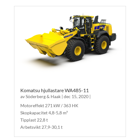
Komatsu hjullastare WA485-11
av
Söderberg & Haak
|
dec 15, 2020
|
Motoreffekt 271 kW / 363 HK
Skopkapacitet 4,8-5,8 m³
Tipplast 22,8 t
Arbetsvikt 27,9-30,1 t