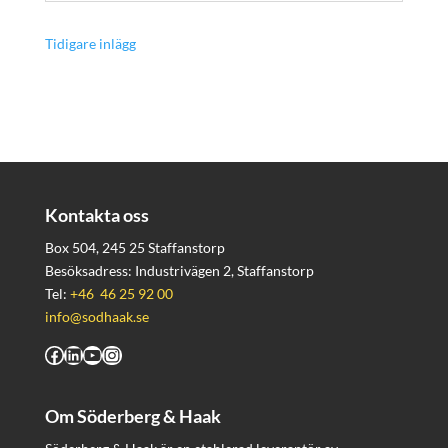
« Äldre inlägg
Kontakta oss
Box 504, 245 25 Staffanstorp
Besöksadress: Industrivägen 2, Staffanstorp
Tel:
+46 46 25 92 00
info@sodhaak.se
Facebook
LinkedIn
YouTube
Instagram
Om Söderberg & Haak