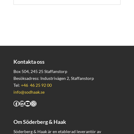
Kontakta oss
Box 504, 245 25 Staffanstorp
Besöksadress: Industrivägen 2, Staffanstorp
Tel:
+46 46 25 92 00
info@sodhaak.se
Facebook
LinkedIn
YouTube
Instagram
Om Söderberg & Haak
Söderberg & Haak är en etablerad leverantör av