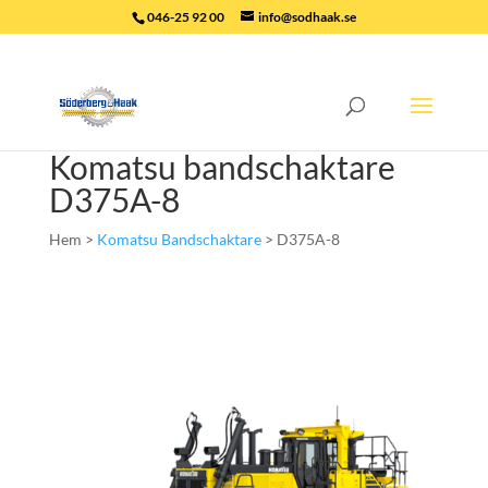
046-25 92 00
info@sodhaak.se
Komatsu bandschaktare
D375A-8
Hem >
Komatsu Bandschaktare
> D375A-8