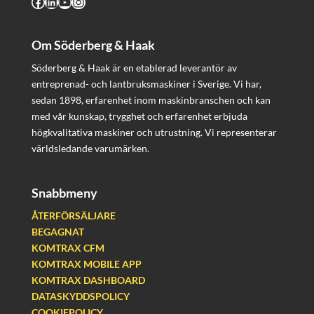
Facebook
LinkedIn
YouTube
Instagram
Om Söderberg & Haak
Söderberg & Haak är en etablerad leverantör av
entreprenad- och lantbruksmaskiner i Sverige. Vi har,
sedan 1898, erfarenhet inom maskinbranschen och kan
med vår kunskap, trygghet och erfarenhet erbjuda
högkvalitativa maskiner och utrustning. Vi representerar
världsledande varumärken.
Snabbmeny
ÅTERFÖRSÄLJARE
BEGAGNAT
KOMTRAX CFM
KOMTRAX MOBILE APP
KOMTRAX DASHBOARD
DATASKYDDSPOLICY
COOKIEPOLICY