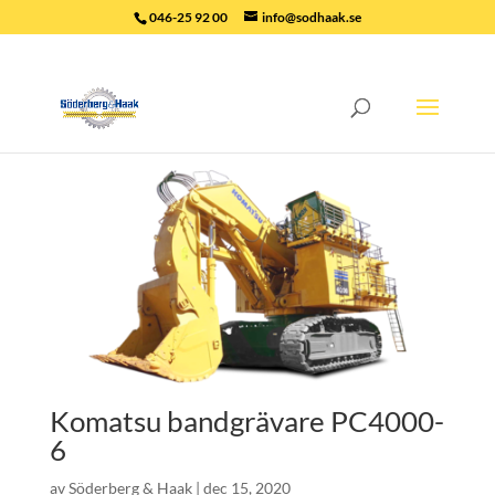
046-25 92 00
info@sodhaak.se
Komatsu bandgrävare PC4000-
6
av
Söderberg & Haak
|
dec 15, 2020