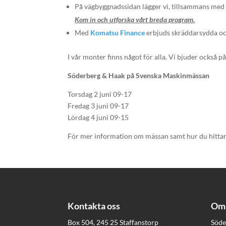
På vägbyggnadssidan lägger vi, tillsammans me
Kom in och utforska vårt breda program.
Med
Komatsu Finance
erbjuds skräddarsydda och
I vår monter finns något för alla. Vi bjuder också p
Söderberg & Haak på Svenska Maskinmässan
Torsdag 2 juni 09-17
Fredag 3 juni 09-17
Lördag 4 juni 09-15
För mer information om mässan samt hur du hittar 
Kontakta oss
Om 
Box 504, 245 25 Staffanstorp
Söde