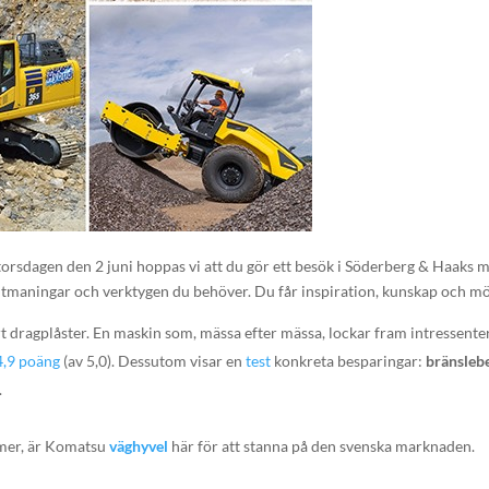
torsdagen den 2 juni hoppas vi att du gör ett besök i Söderberg & Haaks 
utmaningar och verktygen du behöver. Du får inspiration, kunskap och möjl
t dragplåster. En maskin som, mässa efter mässa, lockar fram intressenter
4,9 poäng
(av 5,0). Dessutom visar en
test
konkreta besparingar:
bränsleb
.
lymer, är Komatsu
väghyvel
här för att stanna på den svenska marknaden.