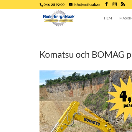
046-25 92 00
info@sodhaak.se
HEM
MASKI
Komatsu och BOMAG på