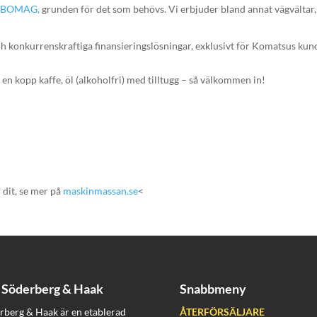
d
BOMAG,
grunden för det som behövs. Vi erbjuder bland annat vägvältar, a
 konkurrenskraftiga finansieringslösningar, exklusivt för Komatsus kun
å en kopp kaffe, öl (alkoholfri) med tilltugg – så välkommen in!
dit, se mer på
maskinmassan.se
<
Söderberg & Haak
Snabbmeny
rberg & Haak är en etablerad
ÅTERFÖRSÄLJARE