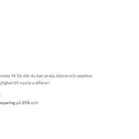
monter N:16, där du kan prata, känna och uppleva
ighet till nya bra affärer!
.
esparing
på
25%
och