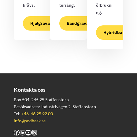
krävs.
terräng.
örbrukni
ng.
Hjulgrävare
Bandgrävare
Hybridbandgräv
Kontakta oss
Box 504, 245 25 Staffanstorp
Besöksadress: Industrivägen 2, Staffanstorp
Tel:
+46 46 25 92 00
info@sodhaak.se
Facebook
LinkedIn
YouTube
Instagram