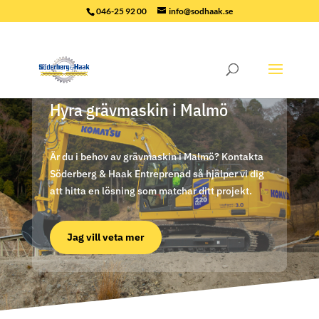
046-25 92 00
info@sodhaak.se
Hyra grävmaskin i Malmö
Är du i behov av grävmaskin i Malmö? Kontakta
Söderberg & Haak Entreprenad så hjälper vi dig
att hitta en lösning som matchar ditt projekt.
Jag vill veta mer