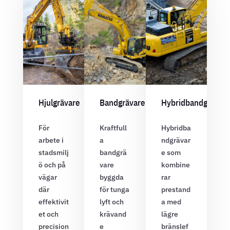
Hjulgrävare
Bandgrävare
Hybridbandgrävar
För
Kraftfull
Hybridba
arbete i
a
ndgrävar
stadsmilj
bandgrä
e som
ö och på
vare
kombine
vägar
byggda
rar
där
för tunga
prestand
effektivit
lyft och
a med
et och
krävand
lägre
precision
e
bränslef