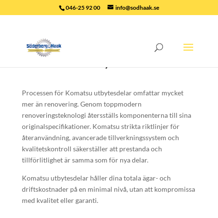
046-25 92 00
info@sodhaak.se
Komatsu utbytesdelar
Processen för Komatsu utbytesdelar omfattar mycket
mer än renovering. Genom toppmodern
renoveringsteknologi återsställs komponenterna till sina
originalspecifikationer. Komatsu strikta riktlinjer för
återanvändning, avancerade tillverkningssystem och
kvalitetskontroll säkerställer att prestanda och
tillförlitlighet är samma som för nya delar.
Komatsu utbytesdelar håller dina totala ägar- och
driftskostnader på en minimal nivå, utan att kompromissa
med kvalitet eller garanti.