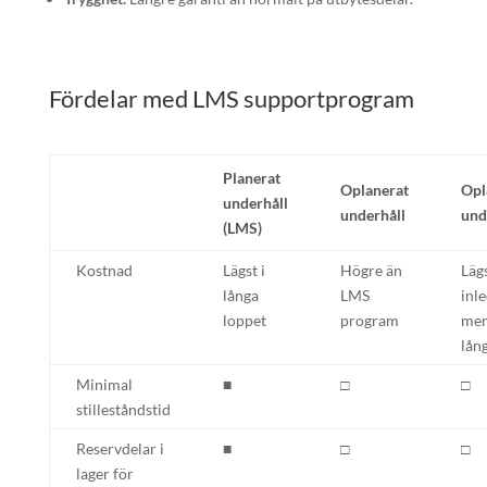
Fördelar med LMS supportprogram
Planerat
Oplanerat
Opl
underhåll
underhåll
und
(LMS)
Kostnad
Lägst i
Högre än
Läg
långa
LMS
inl
loppet
program
men
lån
Minimal
■
□
□
stilleståndstid
Reservdelar i
■
□
□
lager för