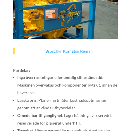
Broschyr Komatsu Reman
Fördelar:
Inga överraskningar eller onödig stilleståndstid.
Maskinen övervakas och komponenter byts ut, innan de
havererar.
Lägsta pris.
Planering tillåter kostnadsoptimering
genom att använda utbytesdelar.
Omedelbar tillgänglighet.
Lagerhållning av reservdelar
reserverade för planerat underhåll.
Trygghet.
Längre garanti än normalt på utbytesdelar.