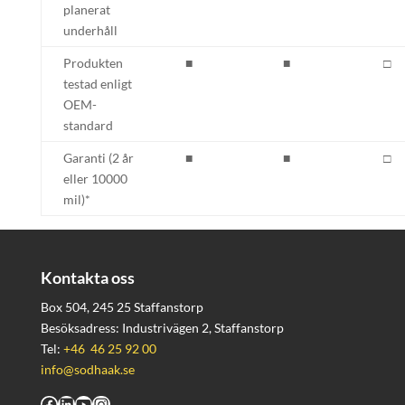
planerat
underhåll
Produkten
■
■
□
testad enligt
OEM-
standard
Garanti (2 år
■
■
□
eller 10000
mil)*
Kontakta oss
Box 504, 245 25 Staffanstorp
Besöksadress: Industrivägen 2, Staffanstorp
Tel:
+46 46 25 92 00
info@sodhaak.se
Facebook
LinkedIn
YouTube
Instagram