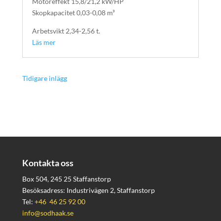
Motoreffekt 15,8/21,2 kW/HP
Skopkapacitet 0,03-0,08 m³
Arbetsvikt 2,34-2,56 t.
Läs mer
« Äldre inlägg
Kontakta oss
Box 504, 245 25 Staffanstorp
Besöksadress: Industrivägen 2, Staffanstorp
Tel:
+46 46 25 92 00
info@sodhaak.se