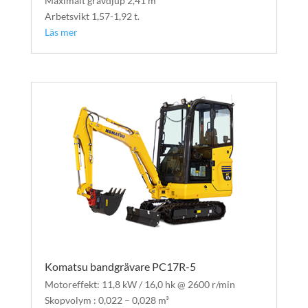
Maximalt grävdjup 2,41 m
Arbetsvikt 1,57-1,92 t.
Läs mer
Komatsu bandgrävare PC17R-5
Motoreffekt: 11,8 kW / 16,0 hk @ 2600 r/min
Skopvolym : 0,022 – 0,028 m³