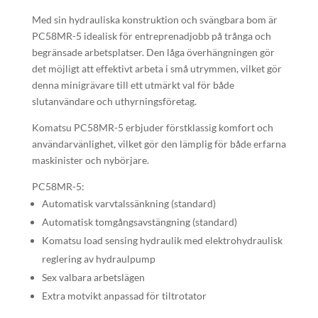
Med sin hydrauliska konstruktion och svängbara bom är
PC58MR-5 idealisk för entreprenadjobb på trånga och
begränsade arbetsplatser. Den låga överhängningen gör
det möjligt att effektivt arbeta i små utrymmen, vilket gör
denna minigrävare till ett utmärkt val för både
slutanvändare och uthyrningsföretag.
Komatsu PC58MR-5 erbjuder förstklassig komfort och
användarvänlighet, vilket gör den lämplig för både erfarna
maskinister och nybörjare.
PC58MR-5:
Automatisk varvtalssänkning (standard)
Automatisk tomgångsavstängning (standard)
Komatsu load sensing hydraulik med elektrohydraulisk
reglering av hydraulpump
Sex valbara arbetslägen
Extra motvikt anpassad för tiltrotator