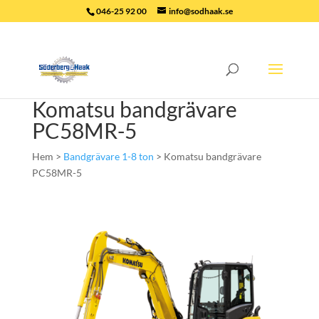
046-25 92 00
info@sodhaak.se
Komatsu bandgrävare
PC58MR-5
Hem >
Bandgrävare 1-8 ton
> Komatsu bandgrävare
PC58MR-5