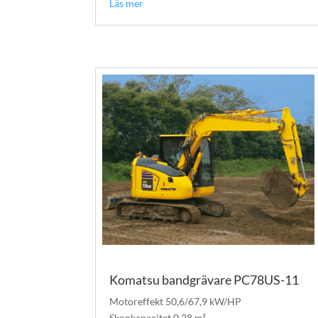
Läs mer
Komatsu bandgrävare PC78US-11
Motoreffekt 50,6/67,9 kW/HP
Skopkapacitet 0,28 m³