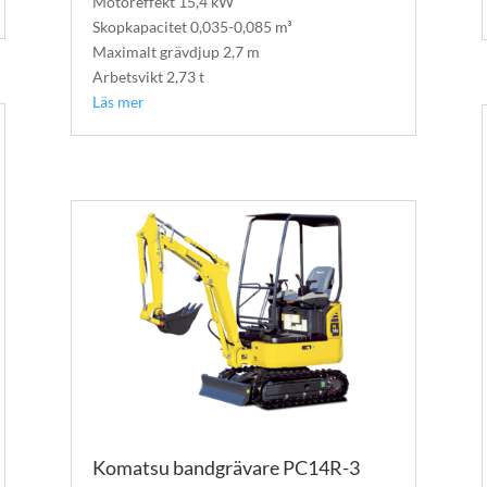
Motoreffekt 15,4 kW
Skopkapacitet 0,035-0,085 m³
Maximalt grävdjup 2,7 m
Arbetsvikt 2,73 t
Läs mer
Komatsu bandgrävare PC14R-3