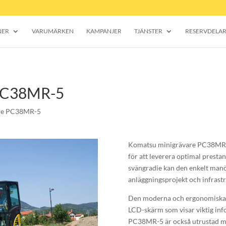
NER
VARUMÄRKEN
KAMPANJER
TJÄNSTER
RESERVDELA
 PC38MR-5
re PC38MR-5
Komatsu minigrävare PC38MR-5 
för att leverera optimal prestan
svängradie kan den enkelt manö
anläggningsprojekt och infrast
Den moderna och ergonomiska h
LCD-skärm som visar viktig inf
PC38MR-5 är också utrustad m