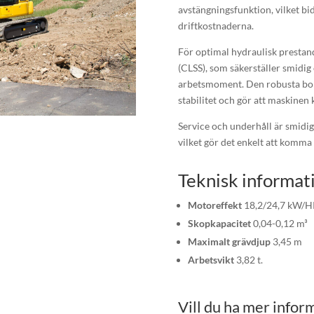
avstängningsfunktion, vilket bi
driftkostnaderna.
För optimal hydraulisk prestan
(CLSS), som säkerställer smidig
arbetsmoment. Den robusta bom
stabilitet och gör att maskinen 
Service och underhåll är smidig
vilket gör det enkelt att komma
Teknisk informat
Motoreffekt
18,2/24,7 kW/H
Skopkapacitet
0,04-0,12 m³
Maximalt grävdjup
3,45 m
Arbetsvikt
3,82 t.
Vill du ha mer infor