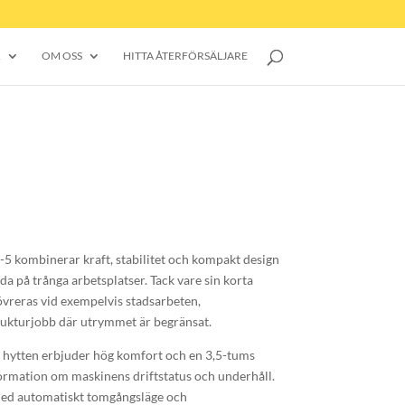
R
OM OSS
HITTA ÅTERFÖRSÄLJARE
kombinerar kraft, stabilitet och kompakt design
da på trånga arbetsplatser. Tack vare sin korta
vreras vid exempelvis stadsarbeten,
rukturjobb där utrymmet är begränsat.
ytten erbjuder hög komfort och en 3,5-tums
ormation om maskinens driftstatus och underhåll.
ed automatiskt tomgångsläge och