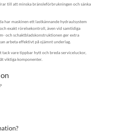
drar till att minska bränsleförbrukningen och sänka
da har maskinen ett lastkännande hydraulsystem
 och exakt rörelsekontroll, även vid samtidiga
- och schaktbladskonstruktionen ger extra
kan arbeta effektivt på ojämnt underlag.
t tack vare tippbar hytt och breda serviceluckor,
 åt viktiga komponenter.
ion
P
mation?