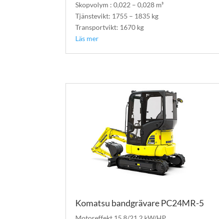
Skopvolym : 0,022 – 0,028 m³
Tjänstevikt: 1755 – 1835 kg
Transportvikt: 1670 kg
Läs mer
Komatsu bandgrävare PC24MR-5
Motoreffekt 15,8/21,2 kW/HP