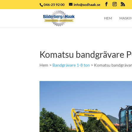
046-25 92 00
info@sodhaak.se
HEM
MASKI
Komatsu bandgrävare
Hem >
Bandgrävare 1-8 ton
> Komatsu bandgräva