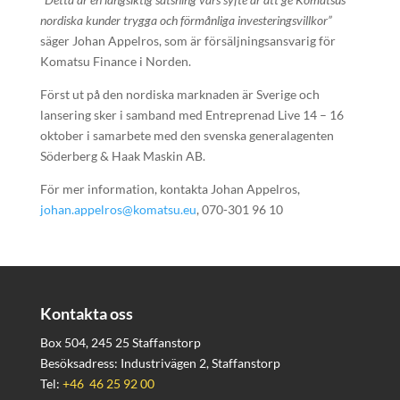
nordiska kunder trygga och förmånliga investeringsvillkor”
säger Johan Appelros, som är försäljningsansvarig för
Komatsu Finance i Norden.
Först ut på den nordiska marknaden är Sverige och
lansering sker i samband med Entreprenad Live 14 – 16
oktober i samarbete med den svenska generalagenten
Söderberg & Haak Maskin AB.
För mer information, kontakta Johan Appelros,
johan.appelros@komatsu.eu
, 070-301 96 10
Kontakta oss
Box 504, 245 25 Staffanstorp
Besöksadress: Industrivägen 2, Staffanstorp
Tel:
+46 46 25 92 00