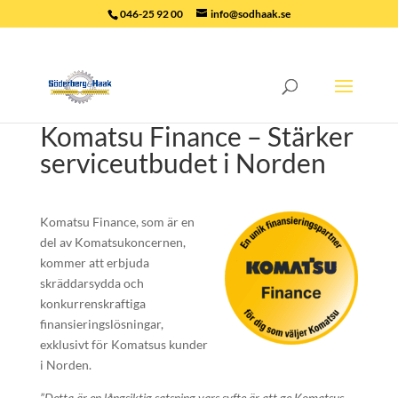
046-25 92 00
info@sodhaak.se
Komatsu Finance – Stärker
serviceutbudet i Norden
Komatsu Finance, som är en
del av Komatsukoncernen,
kommer att erbjuda
skräddarsydda och
konkurrenskraftiga
finansieringslösningar,
exklusivt för Komatsus kunder
i Norden.
”Detta är en långsiktig satsning vars syfte är att ge Komatsus