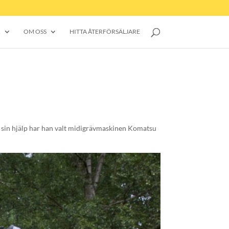
R
OM OSS
HITTA ÅTERFÖRSÄLJARE
ll sin hjälp har han valt midigrävmaskinen Komatsu