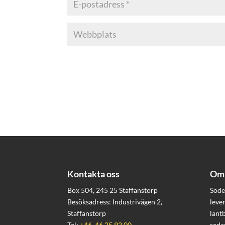
Kontakta oss
Om 
Box 504, 245 25 Staffanstorp
Söde
Besöksadress: Industrivägen 2,
leve
Staffanstorp
lant
Tel:
+46 46 25 92 00
seda