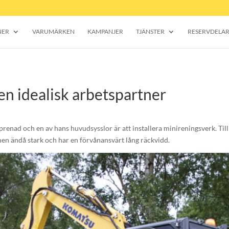
NER
VARUMÄRKEN
KAMPANJER
TJÄNSTER
RESERVDELA
 idealisk arbetspartner
renad och en av hans huvudsysslor är att installera minireningsverk. Ti
en ändå stark och har en förvånansvärt lång räckvidd.