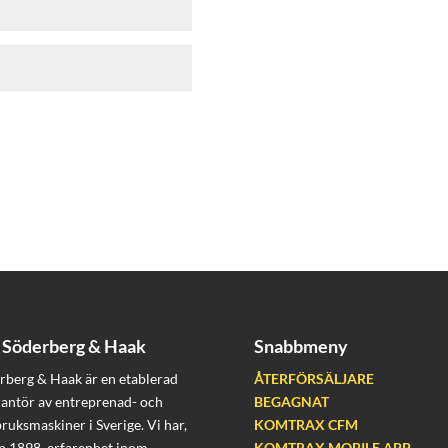
Söderberg & Haak
Snabbmeny
rberg & Haak är en etablerad
ÅTERFÖRSÄLJARE
rantör av entreprenad- och
BEGAGNAT
bruksmaskiner i Sverige. Vi har,
KOMTRAX CFM
n 1898, erfarenhet inom
KOMTRAX MOBILE APP