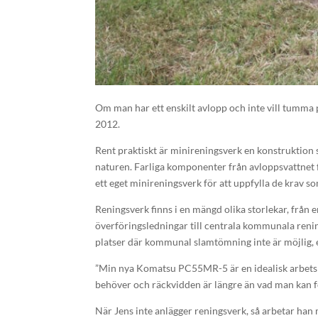
Om man har ett enskilt avlopp och inte vill tumma p
2012.
Rent praktiskt är minireningsverk en konstruktion s
naturen. Farliga komponenter från avloppsvattnet fas
ett eget minireningsverk för att uppfylla de krav 
Reningsverk finns i en mängd olika storlekar, från 
överföringsledningar till centrala kommunala renin
platser där kommunal slamtömning inte är möjlig, 
”Min nya Komatsu PC55MR-5 är en idealisk arbetspa
behöver och räckvidden är längre än vad man kan fö
När Jens inte anlägger reningsverk, så arbetar ha