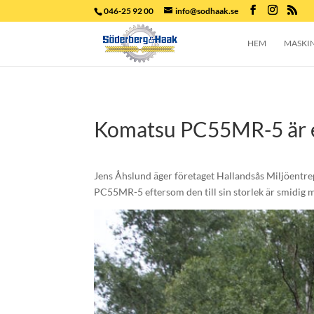
046-25 92 00
info@sodhaak.se
HEM
MASKI
Komatsu PC55MR-5 är en
Jens Åhslund äger företaget Hallandsås Miljöentrep
PC55MR-5 eftersom den till sin storlek är smidig m