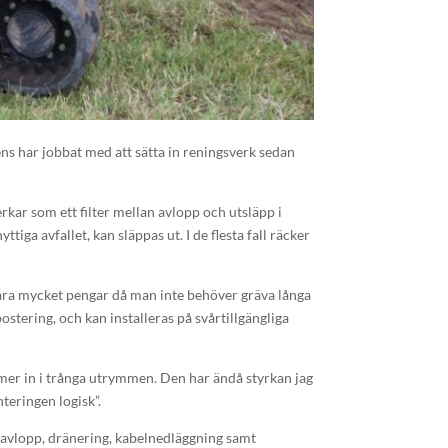
ens har jobbat med att sätta in reningsverk sedan
rkar som ett filter mellan avlopp och utsläpp i
iga avfallet, kan släppas ut. I de flesta fall räcker
spara mycket pengar då man inte behöver gräva långa
tering, och kan installeras på svårtillgängliga
mer in i trånga utrymmen. Den har ändå styrkan jag
teringen logisk”.
 avlopp, dränering, kabelnedläggning samt