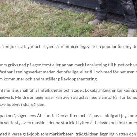
å miljökrav, lagar och regler så är minireningsverk en populär lösning. J
om grävs ned på egen tomt eller annan mark i anslutning till huset och ve
tnar i reningsverket medan det ofarliga, eller till och med för naturen nytt
som kommuner och andra ställer på avloppshantering.
enfamiljshushåll till samfälligheter och städer. Lokala anläggningar kan 
gsverk. Mindre anläggningar kan även utrustas med slamtorkar för kompos
exempelvis i skärgården.
rtner”, säger Jens Åhslund. ”Den är liten och så pass smidig att jag kom
rvänta sig av en maskin i denna storlek. Hytten är bekväm och instrumen
n med diverse grävjobb som markarbeten, trädgårdsanläggning, vatten och