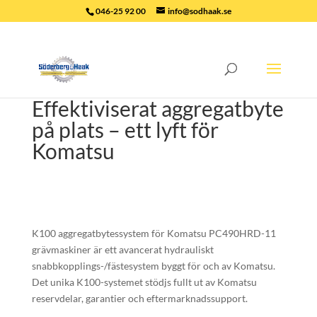
046-25 92 00
info@sodhaak.se
Effektiviserat aggregatbyte
på plats – ett lyft för
Komatsu
K100 aggregatbytessystem för Komatsu PC490HRD-11
grävmaskiner är ett avancerat hydrauliskt
snabbkopplings-/fästesystem byggt för och av Komatsu.
Det unika K100-systemet stödjs fullt ut av Komatsu
reservdelar, garantier och eftermarknadssupport.