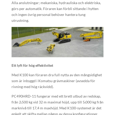
Alla anslutningar; mekaniska, hydrauliska och elektriska,
görs per automatik. Föraren kan förbli sittande i hytten
och ingen övrig personal behöver hantera tung
utrustning.
Ett lyft för hög effektivitet
Med K100 kan föraren dra full nytta av den mångsidighet
som är inbyggd i Komatsu grävmaskiner (avsedda för
rivning med hög räckvidd).
PC490HRD-11 fungerar med ett brett utbud av redskap,
från 2
,
500 kg vid 32 m maximal höjd, upp till 5
,
000 kg från
marknivå till 17,4 m maxhöjd. Med K100-systemet är det
enkelt att skifta mellan någon av dessa konfigurationer.