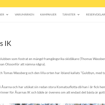
NER
VARUMÄRKEN
KAMPANJER
TJÄNSTER
RESERVDELA
s IK
– klubben som fostrat en mängd framgångsrika skidåkare (Thomas Wassber
an Olssonför att nämna några).
ch Tomas Wassberg och den lilla orten har ibland kallats ”Guldbyn, med t
 Åsarna och har utökat sin redan stora Komatsuflotta då han i år fick he
er för Åsarnas IK och både är överens om att endast det bästa är gott