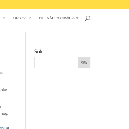
R
OM OSS
HITTA ÅTERFÖRSÄLJARE
Sök
g,
anke
m
 nog.