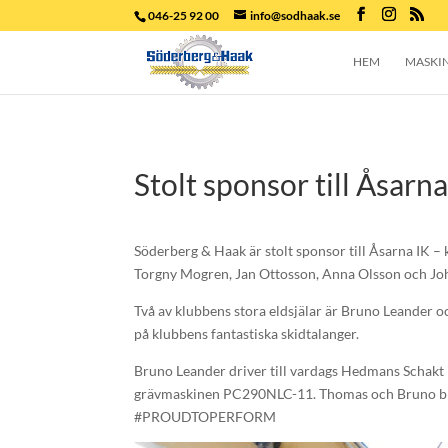
046-25 92 00
info@sodhaak.se
HEM
MASKI
Stolt sponsor till Åsarna
Söderberg & Haak är stolt sponsor till Åsarna IK 
Torgny Mogren, Jan Ottosson, Anna Olsson och Joh
Två av klubbens stora eldsjälar är Bruno Leander o
på klubbens fantastiska skidtalanger.
Bruno Leander driver till vardags Hedmans Schakt i
grävmaskinen PC290NLC-11. Thomas och Bruno brinn
#PROUDTOPERFORM