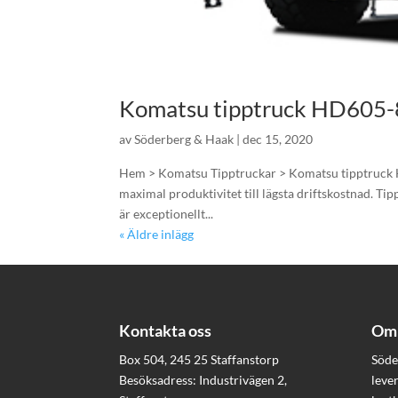
Komatsu tipptruck HD605-
av
Söderberg & Haak
|
dec 15, 2020
Hem > Komatsu Tipptruckar > Komatsu tipptruck H
maximal produktivitet till lägsta driftskostnad. Ti
är exceptionellt...
« Äldre inlägg
Kontakta oss
Om 
Box 504, 245 25 Staffanstorp
Söde
Besöksadress: Industrivägen 2,
leve