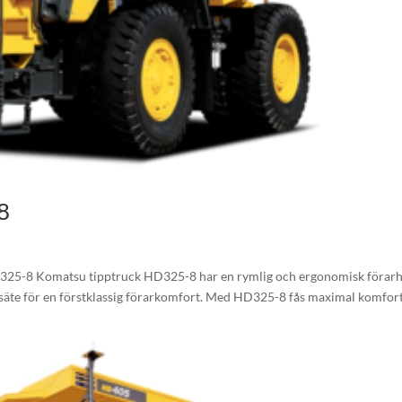
8
25-8 Komatsu tipptruck HD325-8 har en rymlig och ergonomisk förarh
arsäte för en förstklassig förarkomfort. Med HD325-8 fås maximal komfor