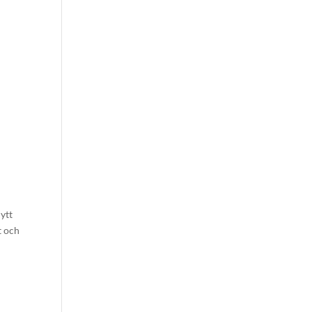
ytt
t och