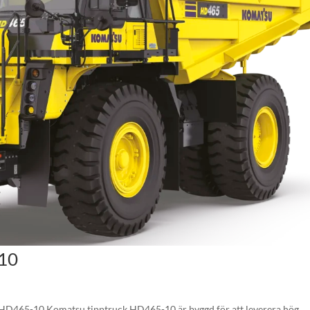
-10
HD465-10 Komatsu tipptruck HD465-10 är byggd för att leverera hög