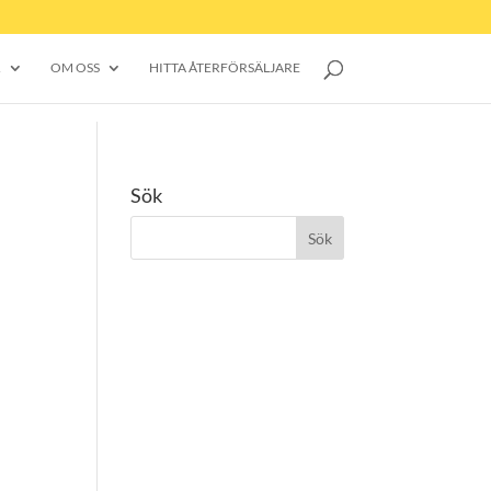
R
OM OSS
HITTA ÅTERFÖRSÄLJARE
Sök