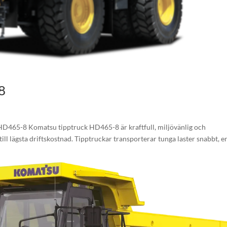
8
D465-8 Komatsu tipptruck HD465-8 är kraftfull, miljövänlig och
ill lägsta driftskostnad. Tipptruckar transporterar tunga laster snabbt, e