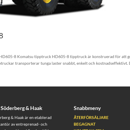
8
D605-8 Komatsu tipptruck HD605-8 tipptruck är konstruerad för att g
pptruckar transporterar tunga laster snabbt, enkelt och kostnadseffektivt.
Söderberg & Haak
Snabbmeny
rberg & Haak är en etablerad
ÅTERFÖRSÄLJARE
rantör av entreprenad- och
BEGAGNAT