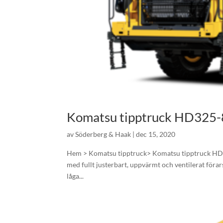
Komatsu tipptruck HD325-
av
Söderberg & Haak
|
dec 15, 2020
Hem > Komatsu tipptruck> Komatsu tipptruck HD3
med fullt justerbart, uppvärmt och ventilerat för
låga...