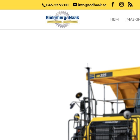
046-25 92 00
info@sodhaak.se
HEM
MASKI