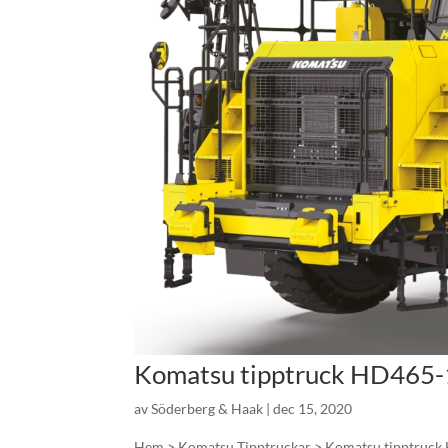
Komatsu tipptruck HD465
av
Söderberg & Haak
|
dec 15, 2020
Hem > Komatsu Tipptruckar > Komatsu tipptruck 