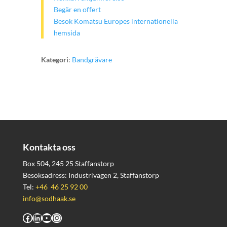
Begär en offert
Besök Komatsu Europes internationella
hemsida
Kategori
:
Bandgrävare
Kontakta oss
Box 504, 245 25 Staffanstorp
Besöksadress: Industrivägen 2, Staffanstorp
Tel:
+46 46 25 92 00
info@sodhaak.se
Facebook
LinkedIn
YouTube
Instagram