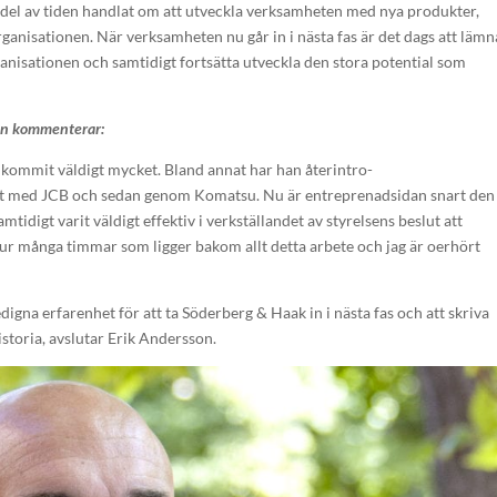
 del av tiden handlat om att utveckla verksamheten med nya produkter,
anisationen. När verksamheten nu går in i nästa fas är det dags att lämn
organisationen och samtidigt fortsätta utveckla den stora potential som
on kommenterar:
adkommit väldigt mycket. Bland annat har han återintro-
st med JCB och sedan genom Komatsu. Nu är entreprenadsidan snart den
igt varit väldigt effektiv i verkställandet av styrelsens beslut att
hur många timmar som ligger bakom allt detta arbete och jag är oerhört
digna erfarenhet för att ta Söderberg & Haak in i nästa fas och att skriva
historia, avslutar Erik Andersson.