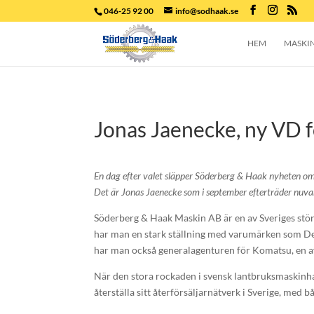
046-25 92 00
info@sodhaak.se
HEM
MASKI
Jonas Jaenecke, ny VD 
En dag efter valet släpper Söderberg & Haak nyheten om
Det är Jonas Jaenecke som i september efterträder nuva
Söderberg & Haak Maskin AB är en av Sveriges stör
har man en stark ställning med varumärken som Deu
har man också generalagenturen för Komatsu, en av
När den stora rockaden i svensk lantbruksmaskinhan
återställa sitt återförsäljarnätverk i Sverige, med 