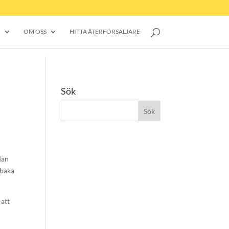
R
OM OSS
HITTA ÅTERFÖRSÄLJARE
Sök
dan
lbaka
 att