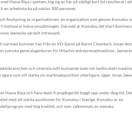
Hasse Ripa i spetsen, tog sig an har på väldigt kort tid resulterat i at
h en arbetsstyrka på nästan 300 personer.
g och finslipning av organisationen, en organisation som genom Komatsu 
nart motsvarar halva omsättningen. Därmed är Komatsu det klart dominer
Jonas Jaenecke särskilt intressant.
h närmast kommer han från en VD-tjänst på Ikaros Cleantech. Innan dess
den svenska generalagenturen för Hitachis entreprenadmaskiner. Jaeneck
dmaskinbranschen och utveckla mitt kunnande även om lantbrukets maskine
 ägare som vill stärka sin marknadsposition ytterligare, säger Jonas Jae
 som Hasse Ripa och hans team framgångsrikt byggt upp under lång tid. De
rbetet med att stärka positionen för Komatsu i Sverige. Komatsu är en
modellprogram med hög kvalitet, och som välkomnats av svenska