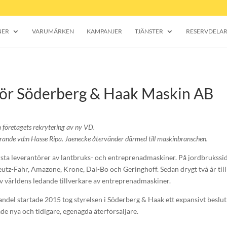
NER
VARUMÄRKEN
KAMPANJER
TJÄNSTER
RESERVDELA
för Söderberg & Haak Maskin AB
 företagets rekrytering av ny VD.
rande vd:n Hasse Ripa. Jaenecke återvänder därmed till maskinbranschen.
sta leverantörer av lantbruks- och entreprenadmaskiner. På jordbrukssi
tz-Fahr, Amazone, Krone, Dal-Bo och Geringhoff. Sedan drygt två år til
 världens ledande tillverkare av entreprenadmaskiner.
del startade 2015 tog styrelsen i Söderberg & Haak ett expansivt beslut
både nya och tidigare, egenägda återförsäljare.