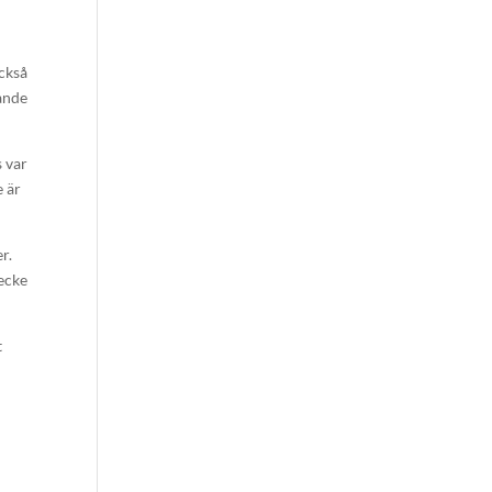
t
också
ande
 var
e är
r.
necke
t