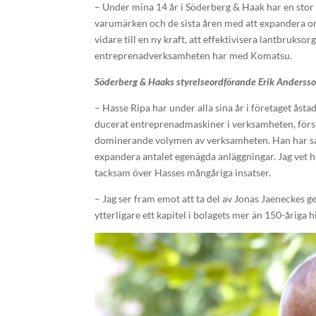
– Under mina 14 år i Söderberg & Haak har en stor
varumärken och de sista åren med att expandera org
vidare till en ny kraft, att effektivisera lantbruks
entreprenadverksamheten har med Komatsu.
Söderberg & Haaks styrelseordförande Erik Anderss
– Hasse Ripa har under alla sina år i företaget åst
ducerat entreprenadmaskiner i verksamheten, för
dominerande volymen av verksamheten. Han har samtid
expandera antalet egenägda anläggningar. Jag vet 
tacksam över Hasses mångåriga insatser.
– Jag ser fram emot att ta del av Jonas Jaeneckes ge
ytterligare ett kapitel i bolagets mer än 150-åriga 