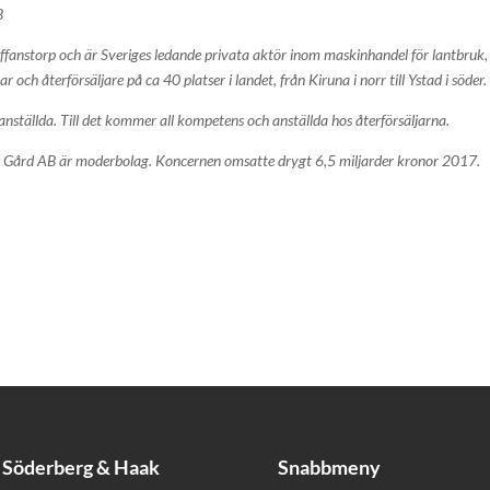
B
fanstorp och är Sveriges ledande privata aktör inom maskinhandel för lantbruk,
och återförsäljare på ca 40 platser i landet, från Kiruna i norr till Ystad i söder.
ställda. Till det kommer all kompetens och anställda hos återförsäljarna.
y Gård AB är moderbolag. Koncernen omsatte drygt 6,5 miljarder kronor 2017.
Söderberg & Haak
Snabbmeny