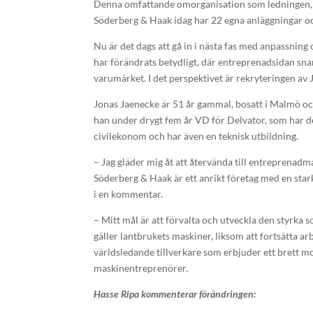
Denna omfattande omorganisation som ledningen, med 
Söderberg & Haak idag har 22 egna anläggningar oc
Nu är det dags att gå in i nästa fas med anpassnin
har förändrats betydligt, där entreprenadsidan s
varumärket. I det perspektivet är rekryteringen av 
Jonas Jaenecke är 51 år gammal, bosatt i Malmö oc
han under drygt fem år VD för Delvator, som har 
civilekonom och har även en teknisk utbildning.
– Jag gläder mig åt att återvända till entreprena
Söderberg & Haak är ett anrikt företag med en stark
i en kommentar.
– Mitt mål är att förvalta och utveckla den styrka
gäller lantbrukets maskiner, liksom att fortsätta a
världsledande tillverkare som erbjuder ett brett 
maskinentreprenörer.
Hasse Ripa kommenterar förändringen: