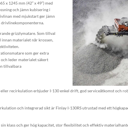
065 x 1245 mm (42” x 49”) med
ossning och jämn kubisering i
rivlinan med mjukstart ger jämn
på drivlinekomponenterna.
rande grizzlymatare. Som tillval
l innan materialet når krossen,
ektiviteten.
rationsmatare som ger extra
 och leder materialet säkert
n tillvalbara
ller recirkulation erbjuder I-130 enkel drift, god serviceåtkomst och ro
rkulation och integrerad sikt är Finlay I-130RS utrustad med ett högkap
 sin klass och ger hög kapacitet, stor flexibilitet och effektiv materialhan