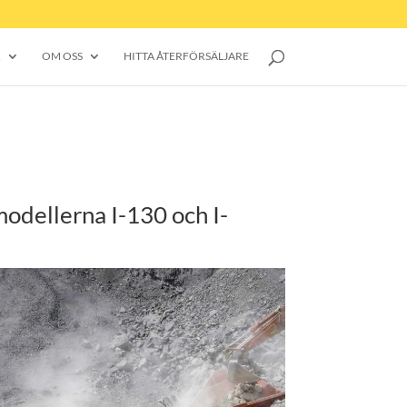
R
OM OSS
HITTA ÅTERFÖRSÄLJARE
modellerna I-130 och I-