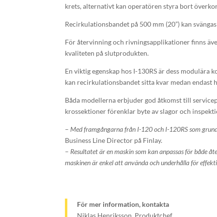
krets, alternativt kan operatören styra bort överko
Recirkulationsbandet på 500 mm (20”) kan svängas u
För återvinning och rivningsapplikationer finns äve
kvaliteten på slutprodukten.
En viktig egenskap hos I-130RS är dess modulära ko
kan recirkulationsbandet sitta kvar medan endast hä
Båda modellerna erbjuder god åtkomst till servicep
krossektioner förenklar byte av slagor och inspektio
–
Med framgångarna från I-120 och I-120RS som grund ut
Business Line Director på Finlay.
–
Resultatet är en maskin som kan anpassas för både åte
maskinen är enkel att använda och underhålla för effekt
För mer information, kontakta
Niklas Henriksson, Produktchef