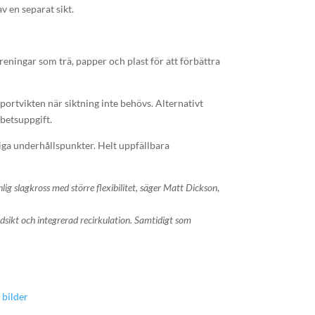
v en separat sikt.
reningar som trä, papper och plast för att förbättra
ortvikten när siktning inte behövs. Alternativt
rbetsuppgift.
iga underhållspunkter. Helt uppfällbara
.
 slagkross med större flexibilitet, säger Matt Dickson
,
dsikt och integrerad recirkulation. Samtidigt som
 bilder