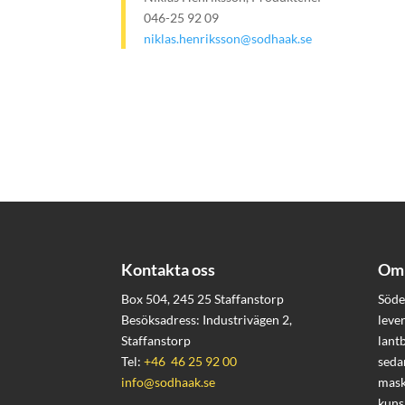
046-25 92 09
niklas.henriksson@sodhaak.se
Kontakta oss
Om 
Box 504, 245 25 Staffanstorp
Söde
Besöksadress: Industrivägen 2,
leve
Staffanstorp
lant
Tel:
+46 46 25 92 00
seda
info@sodhaak.se
mask
kuns