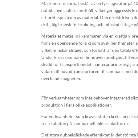
Maskinernas kärna består av en fyrslagsrotor på 1
dubbla hydrauliska mothåll, vilket ger aggressiv kr
ett brett spektrum av material. Den direktdrivna d
drift, låg bränsleförbrukning och minskat slitage 
Materialet matas in i kammaren via en kraftig vibre
finns en oberoende försikt som avskiljer finmateria
vilket minskar slitaget och förbättrar den totala eff
Under krosskammaren finns även möjlighet till vib
skydd för transportbandet, hanterar armeringsjärn
vidare till huvudtransportören tillsammans med de
överbandsmagneten.
För verksamheter som inte behöver integrerad sikt e
produktion i flera olika applikationer.
För verksamheter som kräver sluten krets med reci
recirkulation på samma mellanklassplattform.
Det stora dubbeldäckade eftersiktet är det största i