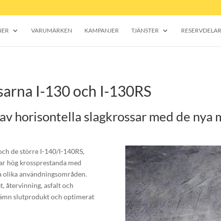
NER
VARUMÄRKEN
KAMPANJER
TJÄNSTER
RESERVDELA
ssarna I-130 och I-130RS
 av horisontella slagkrossar med de nya 
ch de större I-140/I-140RS,
ar hög krossprestanda med
era olika användningsområden.
, återvinning, asfalt och
 jämn slutprodukt och optimerat