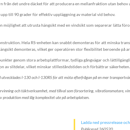
rn från det undre däcket för att producera en mellanfraktion utan behov a
pp till 90 grader för effektiv uppläggning av material vid behov.
n möjlighet att utrusta hängsikt med en vindsikt som separerar lätta föro
nstruktion. Hela RS-enheten kan snabbt demonteras för att minska transp
ngsikt demonteras, vilket ger operatören stor flexibilitet beroende på a
unkter genom stora arbetsplattformar, tydliga gångvägar och lättillgängl
n av slitdelar, vilket minskar stilleståndstiden och förbättrar säkerheten
vecklades I-130 och I-130RS för att möta efterfrågan på en mer transportvänlig
rvinning och täktverksamhet, med tillval som försortering, vibrationsmatare, vin
iv produktion med låg komplexitet ute på arbetsplatsen
.
Ladda ned pressrelease och
Publicerad 260520