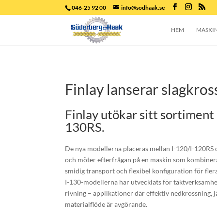
046-25 92 00
info@sodhaak.se
HEM
MASKI
Finlay lanserar slagkro
Finlay utökar sitt sortiment
130RS.
De nya modellerna placeras mellan I-120/I-120RS o
och möter efterfrågan på en maskin som kombiner
smidig transport och flexibel konfiguration för fl
I-130-modellerna har utvecklats för täktverksamhet
rivning – applikationer där effektiv nedkrossning,
materialflöde är avgörande.