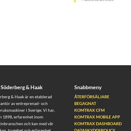
Söderberg & Haak
Snabbmeny
rberg & Haak är en etablerad
ÅTERFÖRSÄLJARE
rantör av entreprenad- och
BEGAGNAT
bruksmaskiner i Sverige. Vi har,
KOMTRAX CFM
n 1898, erfarenhet inom
KOMTRAX MOBILE APP
inbranschen och kan med vår
KOMTRAX DASHBOARD
kap, trygghet och erfarenhet
DATASKYDDSPOLICY