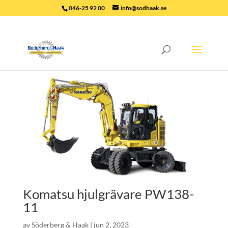
046-25 92 00
info@sodhaak.se
Komatsu hjulgrävare PW138-
11
av
Söderberg & Haak
|
jun 2, 2023