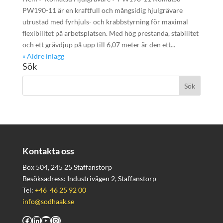
PW190-11 är en kraftfull och mångsidig hjulgrävare
utrustad med fyrhjuls- och krabbstyrning för maximal
flexibilitet på arbetsplatsen. Med hög prestanda, stabilitet
och ett grävdjup på upp till 6,07 meter är den ett...
« Äldre inlägg
Sök
Kontakta oss
Box 504, 245 25 Staffanstorp
Besöksadress: Industrivägen 2, Staffanstorp
Tel:
+46 46 25 92 00
info@sodhaak.se
Facebook
LinkedIn
YouTube
Instagram