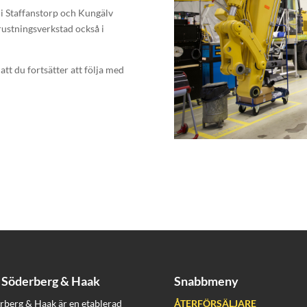
 i Staffanstorp och Kungälv
rustningsverkstad också i
tt du fortsätter att följa med
Söderberg & Haak
Snabbmeny
rberg & Haak är en etablerad
ÅTERFÖRSÄLJARE