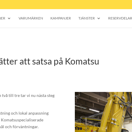
NER
VARUMÄRKEN
KAMPANJER
TJÄNSTER
RESERVDELA
tter att satsa på Komatsu
vå till tre tar vi nu nästa steg
tning och lokal anpassning
a Komatsuspecialiserade
mål och förväntningar.