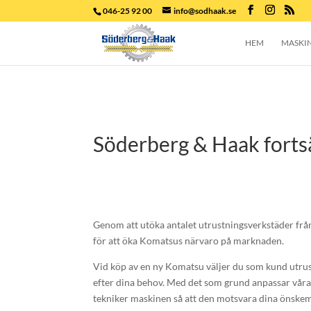
046-25 92 00
info@sodhaak.se
HEM
MASKI
Söderberg & Haak fortsä
Genom att utöka antalet utrustningsverkstäder från t
för att öka Komatsus närvaro på marknaden.
Vid köp av en ny Komatsu väljer du som kund utrus
efter dina behov. Med det som grund anpassar vår
tekniker maskinen så att den motsvara dina önske