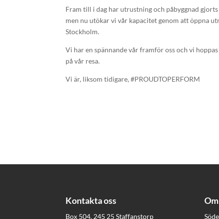
Fram till i dag har utrustning och påbyggnad gjorts
men nu utökar vi vår kapacitet genom att öppna ut
Stockholm.
Vi har en spännande vår framför oss och vi hoppas a
på vår resa.
Vi är, liksom tidigare, #PROUDTOPERFORM
Kontakta oss
Om 
Box 504, 245 25 Staffanstorp
Söde