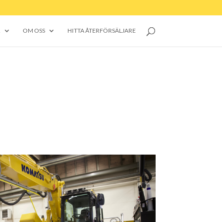
R
OM OSS
HITTA ÅTERFÖRSÄLJARE