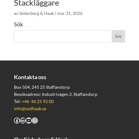
Stackläggare
av
Söderberg & Haak
|
mar 31, 2026
Sök
Kontakta oss
Box 504, 245 25 Staffanstorp
Besöksadress: Industrivägen 2, Staffanstorp
Tel:
+46 46 25 92 00
info@sodhaak.se
Facebook
LinkedIn
YouTube
Instagram