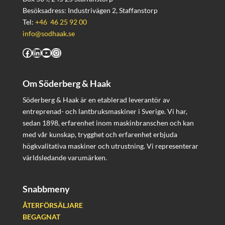
Besöksadress: Industrivägen 2, Staffanstorp
Tel:
+46 46 25 92 00
info@sodhaak.se
Facebook
LinkedIn
YouTube
Instagram
Om Söderberg & Haak
Söderberg & Haak är en etablerad leverantör av
entreprenad- och lantbruksmaskiner i Sverige. Vi har,
sedan 1898, erfarenhet inom maskinbranschen och kan
med vår kunskap, trygghet och erfarenhet erbjuda
högkvalitativa maskiner och utrustning. Vi representerar
världsledande varumärken.
Snabbmeny
ÅTERFÖRSÄLJARE
BEGAGNAT