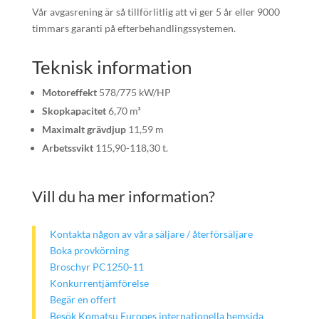
Vår avgasrening är så tillförlitlig att vi ger 5 år eller 9000
timmars garanti på efterbehandlingssystemen.
Teknisk information
Motoreffekt
578/775 kW/HP
Skopkapacitet
6,70 m³
Maximalt grävdjup
11,59 m
Arbetssvikt
115,90-118,30 t.
Vill du ha mer information?
Kontakta någon av våra säljare / återförsäljare
Boka provkörning
Broschyr PC1250-11
Konkurrentjämförelse
Begär en offert
Besök Komatsu Europes internationella hemsida